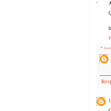
Q
h
Respu
Res
Q