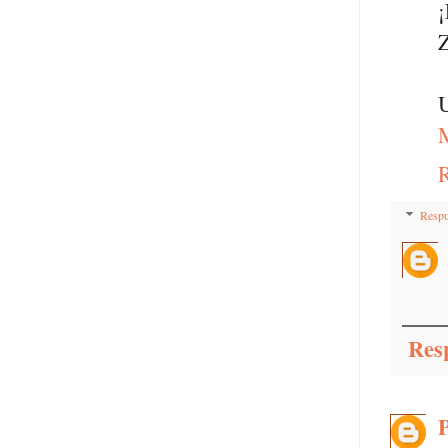
Z
U
M
Respu
Res
P