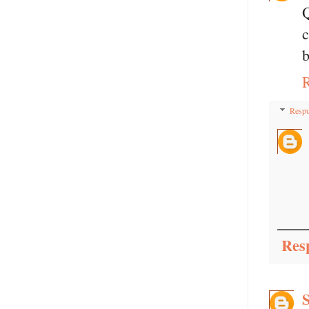
Q
c
b
Respu
Res