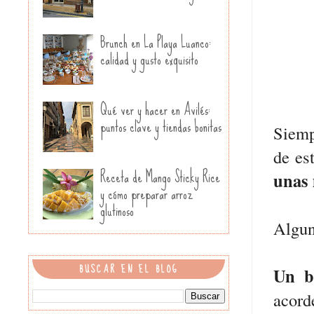
Brunch en La Playa Luanco:
calidad y gusto exquisito
Qué ver y hacer en Avilés:
puntos clave y tiendas bonitas
Siemp
de es
Receta de Mango Sticky Rice
unas 
y cómo preparar arroz
glutinoso
Alguna
BUSCAR EN EL BLOG
Un b
acorde