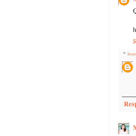
Q
h
Respu
Res