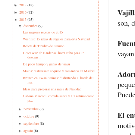
2017
(18)
►
Vajil
2016
(72)
►
2015
(95)
▼
son, 
diciembre
(9)
▼
Las mejores recetas de 2015
Wishlist: 15 ideas de regalos para esta Navidad
Fuent
Receta de Tiradito de Salmón
vayan 
Hotel Aire de Bárdenas: hotel cubo para un
descans...
De poco tiempo y ganas de viajar
Maitia: restaurante coqueto y romántico en Madrid
Ador
Brunch en Ewan Salinas: disfrutando al borde del
peque
mar
Ideas para preparar una mesa de Navidad
Puedes
Cabaña Marconi: comida sueca y luz natural como
pr...
noviembre
(9)
►
El en
octubre
(9)
►
motiv
septiembre
(8)
►
agosto
(8)
►