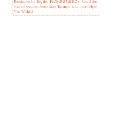
Restaurantes
Recetas de Lu
Regalos
Sitios
Ruta
Tailandia
Viajes
Sorteo
Sushi
Slow life
Smoothies
Taller
Toledo
Wishlist
Vino