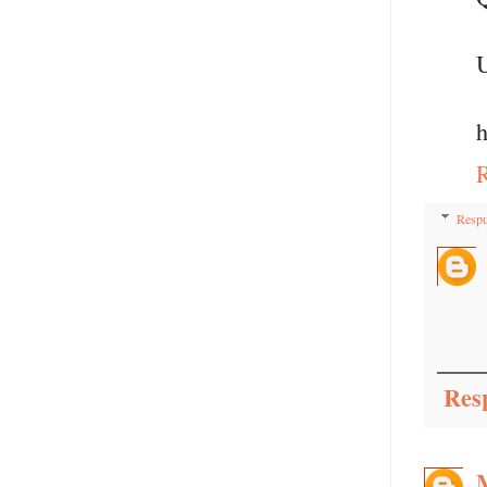
U
h
Respu
Res