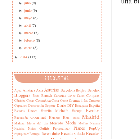
una b
julio
(9)
►
junio
(9)
►
mayo
(6)
►
abril
(7)
►
marzo
(5)
►
febrero
(8)
►
enero
(8)
►
2014
(117)
►
ETIQUETAS
Asturias
América
Asia
Barcelona
Benelux
Agua
Bélgica
Bloggers
Brunch
Compras
Boda
Canarias
Catas
Caribe
Cosmética
Cremas frías
Córdoba
Cosas
Costa Oeste
Crucero
Diario
DIY
España
Cupcakes
Decoración
Deporte
Escapada
Eventos
Estrella Michelín
Europa
Estados Unidos
Madrid
Gourmet
Excursión
Holanda
Hotel
Italia
Moda
Mercado
Málaga
Menú del día
Muffins
Navarra
Planes
Outfits
PopUp
Niños
Personalizar
Navidad
Receta salada
Recetas
Receta dulce
Portugal
PopUpStore