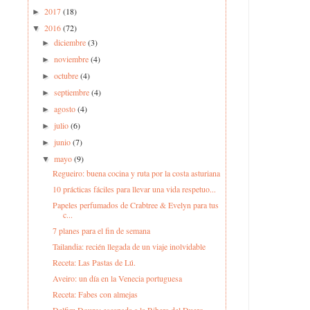
2017
(18)
►
2016
(72)
▼
diciembre
(3)
►
noviembre
(4)
►
octubre
(4)
►
septiembre
(4)
►
agosto
(4)
►
julio
(6)
►
junio
(7)
►
mayo
(9)
▼
Regueiro: buena cocina y ruta por la costa asturiana
10 prácticas fáciles para llevar una vida respetuo...
Papeles perfumados de Crabtree & Evelyn para tus
c...
7 planes para el fin de semana
Tailandia: recién llegada de un viaje inolvidable
Receta: Las Pastas de Lú.
Aveiro: un día en la Venecia portuguesa
Receta: Fabes con almejas
Delfim Douro: escapada a la Ribera del Duero