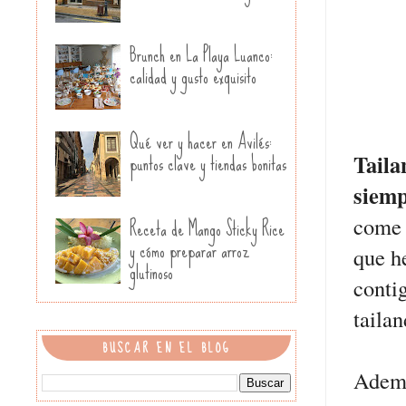
Brunch en La Playa Luanco:
calidad y gusto exquisito
Qué ver y hacer en Avilés:
puntos clave y tiendas bonitas
Taila
siemp
Receta de Mango Sticky Rice
come 
y cómo preparar arroz
que h
glutinoso
conti
taila
BUSCAR EN EL BLOG
Adema