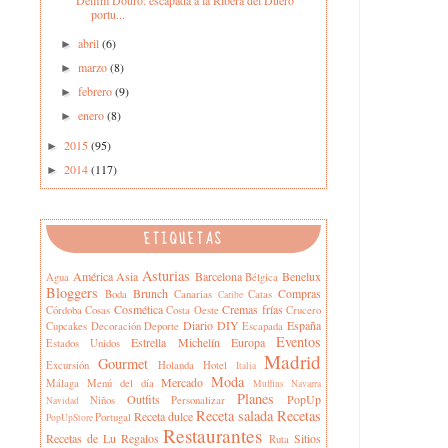
portu...
abril
(6)
►
marzo
(8)
►
febrero
(9)
►
enero
(8)
►
2015
(95)
►
2014
(117)
►
ETIQUETAS
Asturias
América
Asia
Barcelona
Benelux
Agua
Bélgica
Bloggers
Brunch
Compras
Boda
Canarias
Catas
Caribe
Cosmética
Cremas frías
Córdoba
Cosas
Costa Oeste
Crucero
Diario
DIY
España
Cupcakes
Decoración
Deporte
Escapada
Eventos
Estrella Michelín
Europa
Estados Unidos
Madrid
Gourmet
Excursión
Holanda
Hotel
Italia
Moda
Mercado
Málaga
Menú del día
Muffins
Navarra
Planes
Outfits
PopUp
Niños
Personalizar
Navidad
Receta salada
Recetas
Receta dulce
Portugal
PopUpStore
Restaurantes
Recetas de Lu
Regalos
Sitios
Ruta