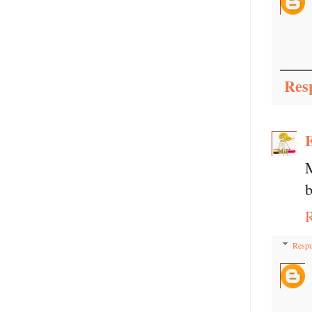
Res
E
M
b
Respu