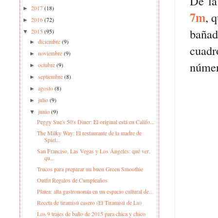
De la
2017
(18)
►
7m
, 
2016
(72)
►
bañad
2015
(95)
▼
diciembre
(9)
►
cuadr
noviembre
(9)
►
númer
octubre
(9)
►
septiembre
(8)
►
agosto
(8)
►
julio
(9)
►
junio
(9)
▼
Peggy Sue's 50's Diner: El original está en Califo...
The Milky Way: El restaurante de la madre de
Spiel...
San Franciso, Las Vegas y Los Ángeles: qué ver,
qu...
Trucos para preparar un buen Green Smoothie
Outfit Regalos de Cumpleaños
Platea: alta gastronomía en un espacio cultural de...
Receta de tiramisú casero (El Tiramisú de Lu)
Los 9 trajes de baño de 2015 para chica y chico