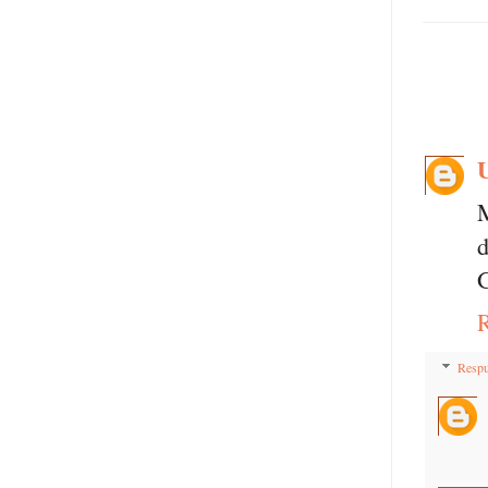
M
d
G
Respu