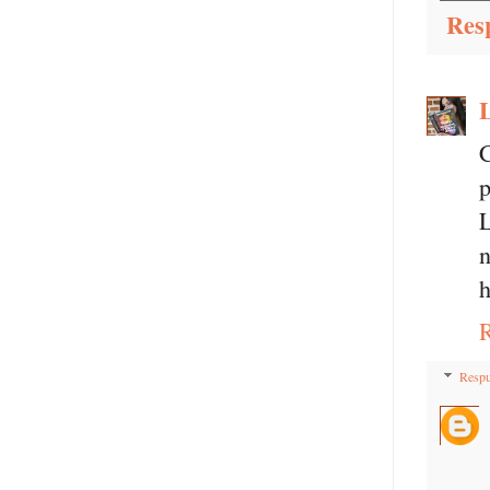
Res
C
p
L
n
h
Respu