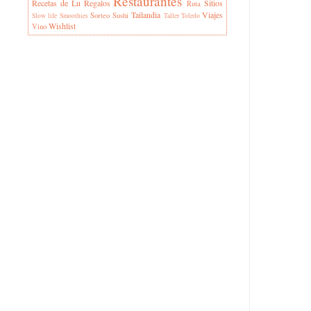
Restaurantes
Recetas de Lu
Regalos
Sitios
Ruta
Tailandia
Viajes
Sorteo
Sushi
Slow life
Smoothies
Taller
Toledo
Wishlist
Vino