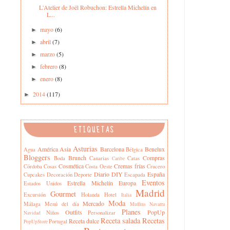
L'Atelier de Joël Robuchon: Estrella Michelín en
L...
mayo
(6)
►
abril
(7)
►
marzo
(5)
►
febrero
(8)
►
enero
(8)
►
2014
(117)
►
ETIQUETAS
Asturias
América
Asia
Barcelona
Benelux
Agua
Bélgica
Bloggers
Brunch
Compras
Boda
Canarias
Catas
Caribe
Cosmética
Cremas frías
Córdoba
Cosas
Costa Oeste
Crucero
Diario
DIY
España
Cupcakes
Decoración
Deporte
Escapada
Eventos
Estrella Michelín
Europa
Estados Unidos
Madrid
Gourmet
Excursión
Holanda
Hotel
Italia
Moda
Mercado
Málaga
Menú del día
Muffins
Navarra
Planes
Outfits
PopUp
Niños
Personalizar
Navidad
Receta salada
Recetas
Receta dulce
Portugal
PopUpStore