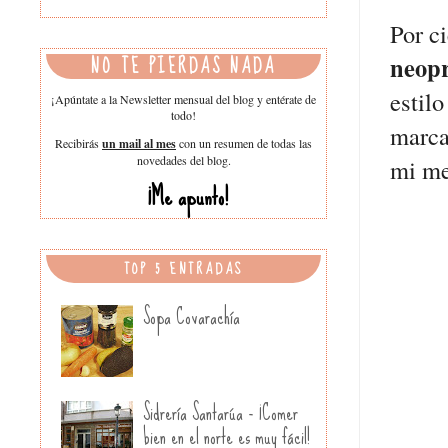
Por c
NO TE PIERDAS NADA
neopr
estil
¡Apúntate a la Newsletter mensual del blog y entérate de
todo!
marca
Recibirás
un mail al mes
con un resumen de todas las
novedades del blog.
mi me
¡Me apunto!
TOP 5 ENTRADAS
Sopa Covarachía
Sidrería Santarúa - ¡Comer
bien en el norte es muy fácil!