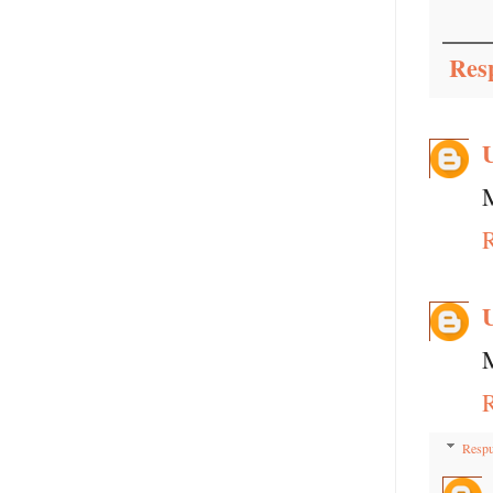
Res
M
M
Respu