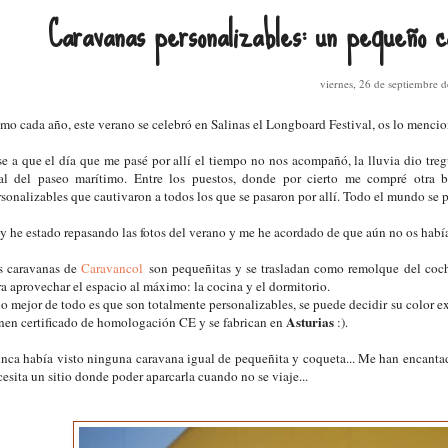
Caravanas personalizables: un pequeño c
viernes, 26 de septiembre 
mo cada año, este verano se celebró en Salinas el Longboard Festival, os lo menci
se a que el día que me pasé por allí el tiempo no nos acompañó, la lluvia dio treg
nal del paseo marítimo. Entre los puestos, donde por cierto me compré otra 
rsonalizables que cautivaron a todos los que se pasaron por allí. Todo el mundo se p
y he estado repasando las fotos del verano y me he acordado de que aún no os había
s caravanas de
Caravancol
son pequeñitas y se trasladan como remolque del coche
ra aprovechar el espacio al máximo: la cocina y el dormitorio.
o mejor de todo es que son totalmente personalizables, se puede decidir su color ext
Asturias
enen certificado de homologación CE y se fabrican en
:).
nca había visto ninguna caravana igual de pequeñita y coqueta... Me han encantado
esita un sitio donde poder aparcarla cuando no se viaje...