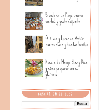
Brunch en La Playa Luanco:
calidad y gusto exquisito
Qué ver y hacer en Avilés:
puntos clave y tiendas bonitas
Receta de Mango Sticky Rice
y cómo preparar arroz
glutinoso
BUSCAR EN EL BLOG