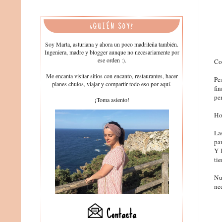
¿QUIÉN SOY?
Soy Marta, asturiana y ahora un poco madrileña también.
Ingeniera, madre y blogger aunque no necesariamente por
ese orden :).
Co
Me encanta visitar sitios con encanto, restaurantes, hacer
Pe
planes chulos, viajar y compartir todo eso por aquí.
fi
pe
¡Toma asiento!
Ho
La
pa
Y l
ti
Nu
nec
Contacta