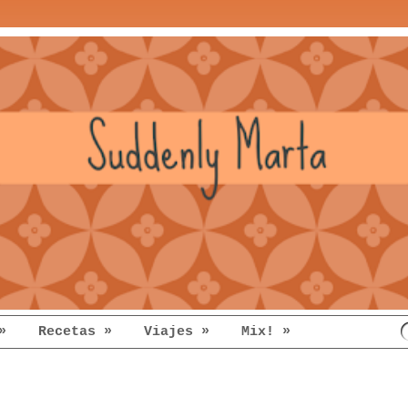
»
Recetas »
Viajes »
Mix! »