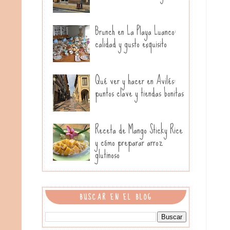
Brunch en La Playa Luanco:
calidad y gusto exquisito
Qué ver y hacer en Avilés:
puntos clave y tiendas bonitas
Receta de Mango Sticky Rice
y cómo preparar arroz
glutinoso
BUSCAR EN EL BLOG