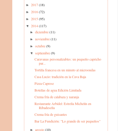
2017
(18)
►
2016
(72)
►
2015
(95)
►
2014
(117)
▼
diciembre
(11)
►
noviembre
(11)
►
octubre
(9)
►
septiembre
(9)
▼
Caravanas personalizables: un pequeño capricho
par...
Tortilla francesa en un minuto al microondas
Casa Lucio: tradición en la Cava Baja
Pizza Caprese
Botellas de agua Edición Limitada
Crema fría de calabaza y naranja
Restaurante Arbidel: Estrella Michelín en
Ribadesella
Crema fría de guisantes
Bar La Fundición: "Lo grande de ser pequeños"
agosto
(10)
►