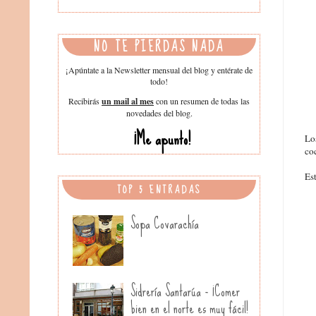
NO TE PIERDAS NADA
¡Apúntate a la Newsletter mensual del blog y entérate de
todo!
Recibirás
un mail al mes
con un resumen de todas las
novedades del blog.
¡Me apunto!
Los
coc
Est
TOP 5 ENTRADAS
Sopa Covarachía
Sidrería Santarúa - ¡Comer
bien en el norte es muy fácil!