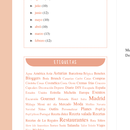
julio
(10)
►
junio
(12)
►
mayo
(10)
►
abril
(10)
►
marzo
(13)
►
febrero
(12)
►
Me
Des
ETIQUETAS
Asturias
América
Asia
Barcelona
Benelux
Agua
Bélgica
Bloggers
Brunch
Compras
Boda
Canarias
Catas
Caribe
Cosmética
Cremas frías
Córdoba
Cosas
Costa Oeste
Crucero
Diario
DIY
España
Cupcakes
Decoración
Deporte
Escapada
Eventos
Estrella Michelín
Europa
Estados Unidos
Madrid
Gourmet
Excursión
Holanda
Hotel
Italia
Moda
Mercado
Málaga
Menú del día
Muffins
Navarra
Planes
Outfits
PopUp
Niños
Personalizar
Navidad
Receta salada
Recetas
Receta dulce
Portugal
PopUpStore
Restaurantes
Recetas de Lu
Regalos
Sitios
Ruta
Tailandia
Viajes
Sorteo
Sushi
Slow life
Smoothies
Taller
Toledo
Wishlist
Vino