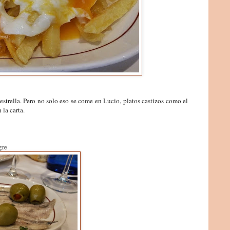
s estrella. Pero no solo eso se come en Lucio, platos castizos como el
 la carta.
gre