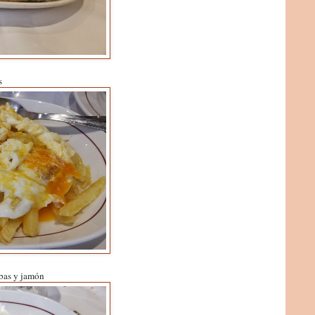
s
mbas y jamón