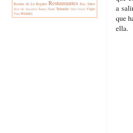
Restaurantes
Recetas de Lu
Regalos
Sitios
Ruta
a sal
Tailandia
Viajes
Sorteo
Sushi
Slow life
Smoothies
Taller
Toledo
Wishlist
Vino
que h
ella.