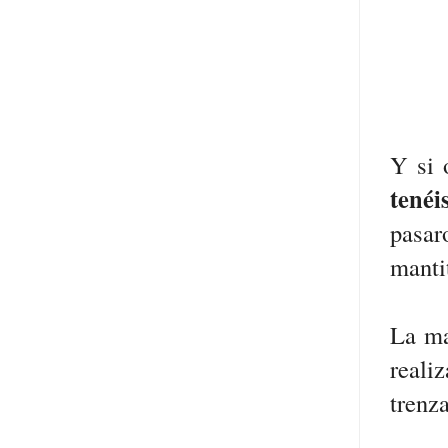
Y si 
tenéi
pasar
manti
La ma
reali
trenz