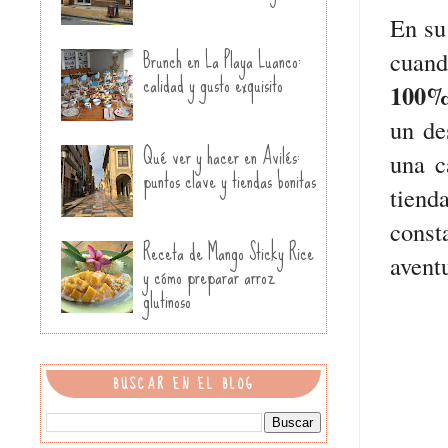
En su
Brunch en La Playa Luanco:
cuand
calidad y gusto exquisito
100
un de
Qué ver y hacer en Avilés:
una c
puntos clave y tiendas bonitas
tiend
const
Receta de Mango Sticky Rice
aventu
y cómo preparar arroz
glutinoso
BUSCAR EN EL BLOG