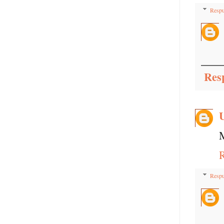
Respu
Res
M
Respu