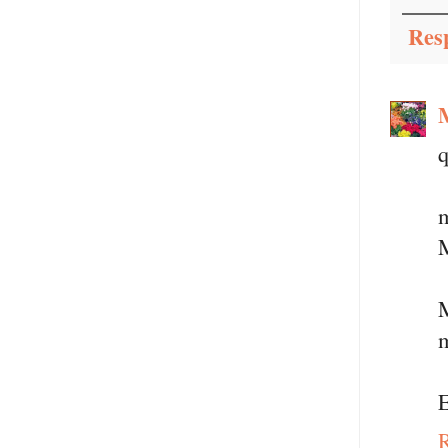
Res
q
M