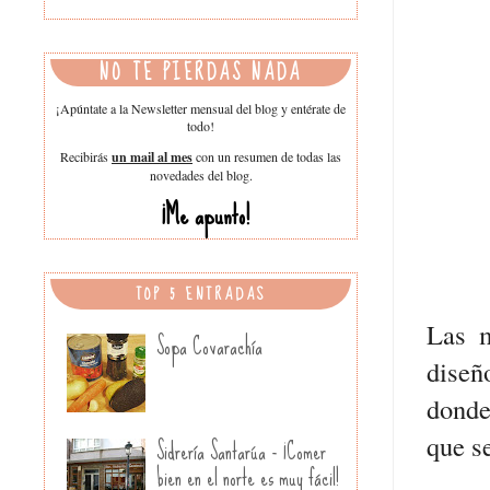
NO TE PIERDAS NADA
¡Apúntate a la Newsletter mensual del blog y entérate de
todo!
Recibirás
un mail al mes
con un resumen de todas las
novedades del blog.
¡Me apunto!
TOP 5 ENTRADAS
Las 
Sopa Covarachía
diseñ
donde
que s
Sidrería Santarúa - ¡Comer
bien en el norte es muy fácil!