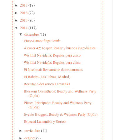
2017
(18)
►
2016
(72)
►
2015
(95)
►
2014
(117)
▼
diciembre
(11)
▼
Fluor-Camouflage Outfit
Alcocer 42: Josper, Roner y buenos ingredientes
Wishlist Navideña: Regalos para chico
Wishlist Navideña: Regalos para chica
El Nacional: Restaurante de restaurantes
El Babero (Las Tablas, Madrid)
Resultado del sorteo Lamantika
Blossom Cosméticos: Beauty and Wellness Party
(Gijón)
Pilates Principado: Beauty and Wellness Party
(Gijón)
Evento Blogger: Beauty & Wellness Party (Gijón)
Especial Lamantika y Sorteo
noviembre
(11)
►
octubre
(9)
►