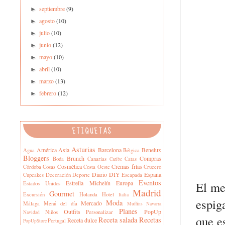
septiembre
(9)
►
agosto
(10)
►
julio
(10)
►
junio
(12)
►
mayo
(10)
►
abril
(10)
►
marzo
(13)
►
febrero
(12)
►
ETIQUETAS
Asturias
América
Asia
Barcelona
Benelux
Agua
Bélgica
Bloggers
Brunch
Compras
Boda
Canarias
Catas
Caribe
Cosmética
Cremas frías
Córdoba
Cosas
Costa Oeste
Crucero
Diario
DIY
España
Cupcakes
Decoración
Deporte
Escapada
Eventos
Estrella Michelín
Europa
El me
Estados Unidos
Madrid
Gourmet
Excursión
Holanda
Hotel
Italia
espig
Moda
Mercado
Málaga
Menú del día
Muffins
Navarra
Planes
Outfits
PopUp
Niños
Personalizar
Navidad
que e
Receta salada
Recetas
Receta dulce
Portugal
PopUpStore