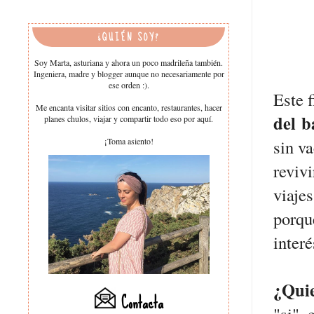
¿QUIÉN SOY?
Soy Marta, asturiana y ahora un poco madrileña también.
Ingeniera, madre y blogger aunque no necesariamente por
ese orden :).
Este 
Me encanta visitar sitios con encanto, restaurantes, hacer
del b
planes chulos, viajar y compartir todo eso por aquí.
¡Toma asiento!
sin v
reviv
viaje
porqu
interé
¿Quie
Contacta
"si", 