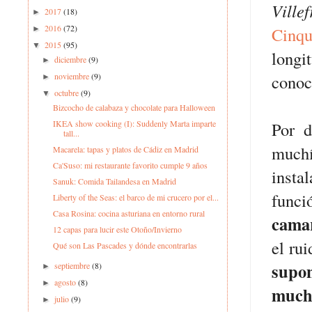
Ville
2017
(18)
►
2016
(72)
Cinqu
►
2015
(95)
▼
longi
diciembre
(9)
►
noviembre
(9)
conoc
►
octubre
(9)
▼
Bizcocho de calabaza y chocolate para Halloween
IKEA show cooking (I): Suddenly Marta imparte
Por 
tall...
much
Macarela: tapas y platos de Cádiz en Madrid
Ca'Suso: mi restaurante favorito cumple 9 años
insta
Sanuk: Comida Tailandesa en Madrid
funci
Liberty of the Seas: el barco de mi crucero por el...
Casa Rosina: cocina asturiana en entorno rural
cama
12 capas para lucir este Otoño/Invierno
el ru
Qué son Las Pascades y dónde encontrarlas
supon
septiembre
(8)
►
agosto
(8)
►
muchí
julio
(9)
►