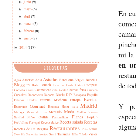
junio
(9)
►
mayo
(6)
►
En cu
abril
(7)
►
comed
marzo
(5)
►
febrero
(8)
►
cama
enero
(8)
►
pinch
2014
(117)
►
mí la
en u
ETIQUETAS
resta
Asturias
América
Asia
Barcelona
Benelux
Agua
Bélgica
de tod
Bloggers
Brunch
Compras
Boda
Canarias
Catas
Caribe
Cosmética
Cremas frías
Córdoba
Cosas
Costa Oeste
Crucero
Diario
DIY
España
Cupcakes
Decoración
Deporte
Escapada
Eventos
Estrella Michelín
Europa
Estados Unidos
Y po
Madrid
Gourmet
Excursión
Holanda
Hotel
Italia
Moda
Mercado
Málaga
Menú del día
Muffins
Navarra
espec
Planes
Outfits
PopUp
Niños
Personalizar
Navidad
Receta salada
Recetas
Receta dulce
Portugal
PopUpStore
algun
Restaurantes
Recetas de Lu
Regalos
Sitios
Ruta
Tailandia
Viajes
Sorteo
Sushi
Slow life
Smoothies
Taller
Toledo