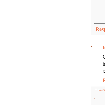
Res
Q
h
Respu