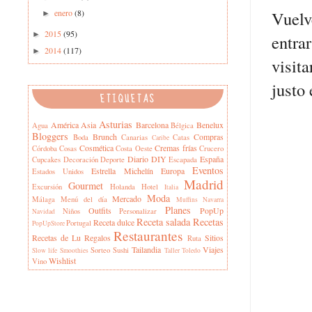
enero
(8)
Vuelv
►
2015
(95)
►
entra
2014
(117)
►
visit
justo 
ETIQUETAS
Asturias
América
Asia
Barcelona
Benelux
Agua
Bélgica
Bloggers
Brunch
Compras
Boda
Canarias
Catas
Caribe
Cosmética
Cremas frías
Córdoba
Cosas
Costa Oeste
Crucero
Diario
DIY
España
Cupcakes
Decoración
Deporte
Escapada
Eventos
Estrella Michelín
Europa
Estados Unidos
Madrid
Gourmet
Excursión
Holanda
Hotel
Italia
Moda
Mercado
Málaga
Menú del día
Muffins
Navarra
Planes
Outfits
PopUp
Niños
Personalizar
Navidad
Receta salada
Recetas
Receta dulce
Portugal
PopUpStore
Restaurantes
Recetas de Lu
Regalos
Sitios
Ruta
Tailandia
Viajes
Sorteo
Sushi
Slow life
Smoothies
Taller
Toledo
Wishlist
Vino