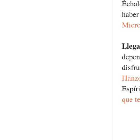
Échal
haber
Micro
Llega
depen
disfr
Hanz
Espír
que t