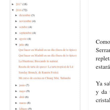
2017
(18)
►
2016
(72)
▼
diciembre
(3)
►
noviembre
(4)
►
octubre
(4)
►
septiembre
(4)
►
agosto
(4)
►
Como 
julio
(6)
▼
Serra
Qué hacer en Madrid en un día (fuera de lo típico)
Qué hacer en Madrid en un día (fuera de lo típico)
reple
La Huertona: Buscando lo natural
estar
Receta de tarta de queso: La tarta tropical de Lú
Sunday Brunch, de Ramón Freixá
Mi curso de cocina en Chiang Mai, Tailandia
Ya sa
junio
(7)
►
y da 
mayo
(9)
►
abril
(6)
►
crist
marzo
(8)
►
febrero
(9)
►