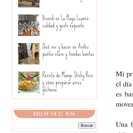
Brunch en La Playa Luanco:
calidad y gusto exquisito
Qué ver y hacer en Avilés:
puntos clave y tiendas bonitas
Mi pr
Receta de Mango Sticky Rice
y cómo preparar arroz
el día
glutinoso
es ba
mover
BUSCAR EN EL BLOG
Una 