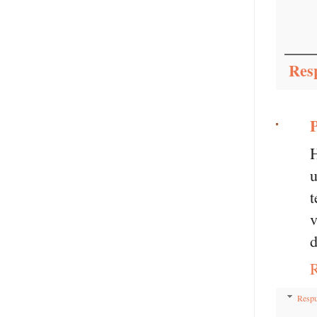
Res
P
H
u
t
v
d
Respu