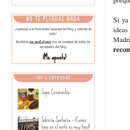
NO TE PIERDAS NADA
Si ya
ideas
¡Apúntate a la Newsletter mensual del blog y entérate de
todo!
Madr
Recibirás
un mail al mes
con un resumen de todas las
novedades del blog.
recom
¡Me apunto!
TOP 5 ENTRADAS
Sopa Covarachía
Sidrería Santarúa - ¡Comer
bien en el norte es muy fácil!