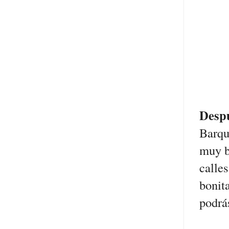
Desp
Barqu
muy b
calle
bonit
podrá